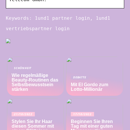
Keywords: 1und1 partner login, 1und1
vertriebspartner login
SCHÖNHEIT
Wie regelmäßige
DEBATTE
Beauty-Routinen das
Selbstbewusstsein
Mit El Gordo zum
stärken
Lotto-Millionär
21/10/2022
17/10/2022
Stylen Sie Ihr Haar
Beginnen Sie Ihren
diesen Sommer mit
Tag mit einer guten