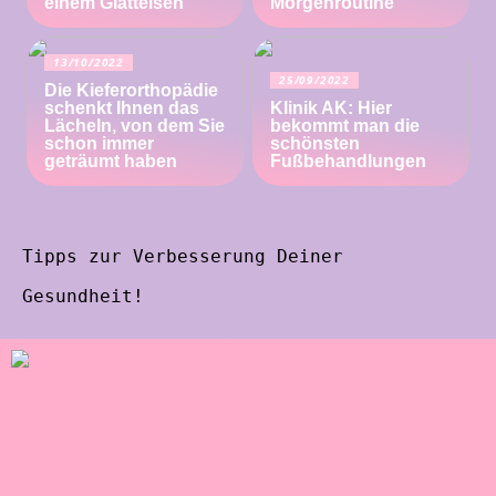
einem Glätteisen
Morgenroutine
13/10/2022
25/09/2022
Die Kieferorthopädie
schenkt Ihnen das
Klinik AK: Hier
Lächeln, von dem Sie
bekommt man die
schon immer
schönsten
geträumt haben
Fußbehandlungen
Tipps zur Verbesserung Deiner
Gesundheit!