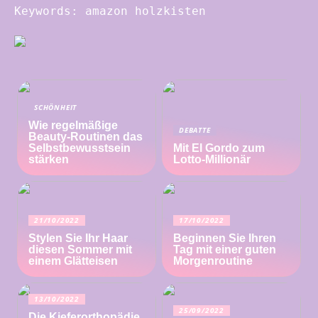
Keywords: amazon holzkisten
SCHÖNHEIT
Wie regelmäßige
DEBATTE
Beauty-Routinen das
Selbstbewusstsein
Mit El Gordo zum
stärken
Lotto-Millionär
21/10/2022
17/10/2022
Stylen Sie Ihr Haar
Beginnen Sie Ihren
diesen Sommer mit
Tag mit einer guten
einem Glätteisen
Morgenroutine
13/10/2022
25/09/2022
Die Kieferorthopädie