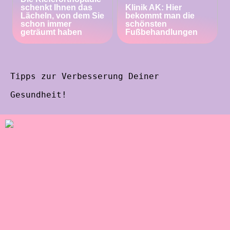
schenkt Ihnen das
Klinik AK: Hier
Lächeln, von dem Sie
bekommt man die
schon immer
schönsten
geträumt haben
Fußbehandlungen
Tipps zur Verbesserung Deiner
Gesundheit!