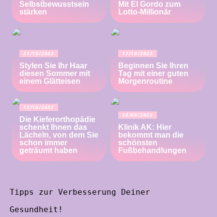
Selbstbewusstsein
Mit El Gordo zum
stärken
Lotto-Millionär
21/10/2022
17/10/2022
Stylen Sie Ihr Haar
Beginnen Sie Ihren
diesen Sommer mit
Tag mit einer guten
einem Glätteisen
Morgenroutine
13/10/2022
25/09/2022
Die Kieferorthopädie
schenkt Ihnen das
Klinik AK: Hier
Lächeln, von dem Sie
bekommt man die
schon immer
schönsten
geträumt haben
Fußbehandlungen
Tipps zur Verbesserung Deiner
Gesundheit!