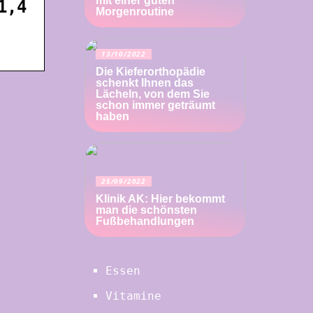
mit einer guten
1,4
Morgenroutine
13/10/2022
Die Kieferorthopädie
schenkt Ihnen das
Lächeln, von dem Sie
schon immer geträumt
haben
25/09/2022
Klinik AK: Hier bekommt
man die schönsten
Fußbehandlungen
Essen
Vitamine