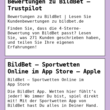
Bewertungen zu BildBet –
Trustpilot
Bewertungen zu BildBet | Lesen Sie
Kundenbewertungen zu bildbet.de
Finden Sie, dass die 4-Sterne-
Bewertung von BildBet passt? Lesen
Sie, was 271 Kunden geschrieben haben,
und teilen Sie Ihre eigenen
Erfahrungen!
BildBet – Sportwetten
Online im App Store – Apple
‎BildBet – Sportwetten Online im
App Store
Die BildBet App. Wetten hier fühlt’s
jeder! Wo immer Du bist, spiel direkt
mit! Mit der Sportwetten App von
BildBet hast Du alles in Deiner Hand.