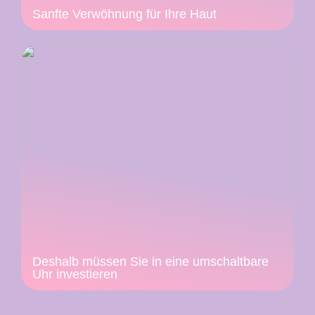
Sanfte Verwöhnung für Ihre Haut
Deshalb müssen Sie in eine umschaltbare
Uhr investieren