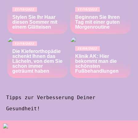
21/10/2022
17/10/2022
Stylen Sie Ihr Haar
Beginnen Sie Ihren
diesen Sommer mit
Tag mit einer guten
einem Glätteisen
Morgenroutine
13/10/2022
25/09/2022
Die Kieferorthopädie
schenkt Ihnen das
Klinik AK: Hier
Lächeln, von dem Sie
bekommt man die
schon immer
schönsten
geträumt haben
Fußbehandlungen
Tipps zur Verbesserung Deiner
Gesundheit!