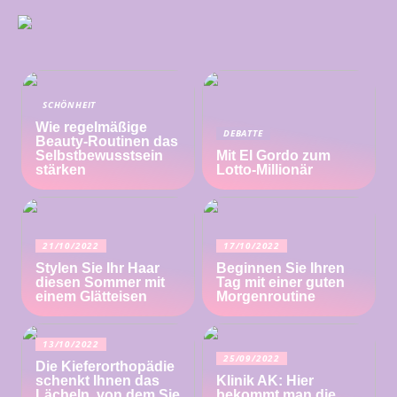
SCHÖNHEIT
Wie regelmäßige
DEBATTE
Beauty-Routinen das
Selbstbewusstsein
Mit El Gordo zum
stärken
Lotto-Millionär
21/10/2022
17/10/2022
Stylen Sie Ihr Haar
Beginnen Sie Ihren
diesen Sommer mit
Tag mit einer guten
einem Glätteisen
Morgenroutine
13/10/2022
25/09/2022
Die Kieferorthopädie
schenkt Ihnen das
Klinik AK: Hier
Lächeln, von dem Sie
bekommt man die