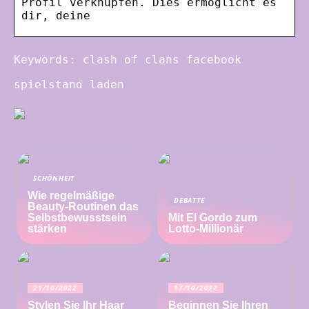
Profil verknüpfen. Dies ermöglicht es
dir, deine
Keywords: clash of clans facebook
spielstand laden
SCHÖNHEIT
Wie regelmäßige
DEBATTE
Beauty-Routinen das
Selbstbewusstsein
Mit El Gordo zum
stärken
Lotto-Millionär
21/10/2022
17/10/2022
Stylen Sie Ihr Haar
Beginnen Sie Ihren