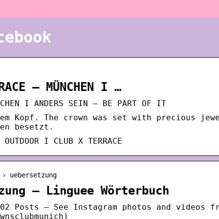
cebook
RACE – MÜNCHEN I …
CHEN I ANDERS SEIN – BE PART OF IT
em Kopf. The crown was set with precious jew
en besetzt.
 OUTDOOR I CLUB X TERRACE
 › uebersetzung
zung – Linguee Wörterbuch
02 Posts – See Instagram photos and videos f
wnsclubmunich)