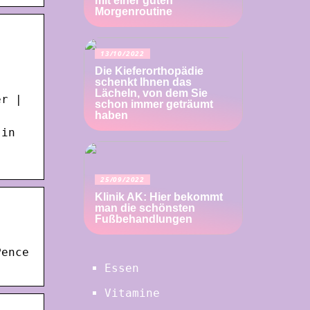
mit einer guten
Morgenroutine
13/10/2022
Die Kieferorthopädie
schenkt Ihnen das
Lächeln, von dem Sie
er |
schon immer geträumt
haben
 in
25/09/2022
Klinik AK: Hier bekommt
man die schönsten
Fußbehandlungen
Pence
Essen
Vitamine