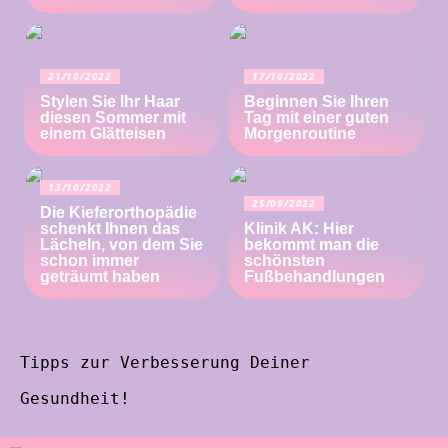
21/10/2022
17/10/2022
Stylen Sie Ihr Haar
Beginnen Sie Ihren
diesen Sommer mit
Tag mit einer guten
einem Glätteisen
Morgenroutine
13/10/2022
25/09/2022
Die Kieferorthopädie
schenkt Ihnen das
Klinik AK: Hier
Lächeln, von dem Sie
bekommt man die
schon immer
schönsten
geträumt haben
Fußbehandlungen
Tipps zur Verbesserung Deiner
Gesundheit!