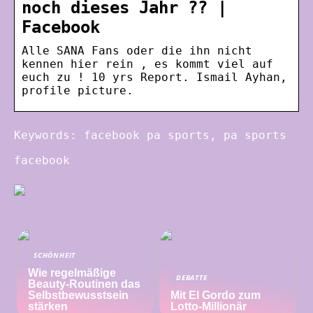
noch dieses Jahr ?? |
Facebook
Alle SANA Fans oder die ihn nicht
kennen hier rein , es kommt viel auf
euch zu ! 10 yrs Report. Ismail Ayhan,
profile picture.
Keywords: facebook pa sports, pa sports
facebook
SCHÖNHEIT
Wie regelmäßige
DEBATTE
Beauty-Routinen das
Selbstbewusstsein
Mit El Gordo zum
stärken
Lotto-Millionär