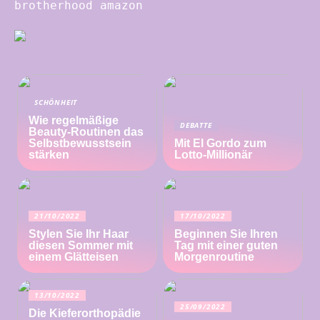
brotherhood amazon
SCHÖNHEIT
Wie regelmäßige
DEBATTE
Beauty-Routinen das
Selbstbewusstsein
Mit El Gordo zum
stärken
Lotto-Millionär
21/10/2022
17/10/2022
Stylen Sie Ihr Haar
Beginnen Sie Ihren
diesen Sommer mit
Tag mit einer guten
einem Glätteisen
Morgenroutine
13/10/2022
25/09/2022
Die Kieferorthopädie