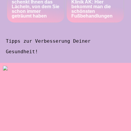
schenkt Ihnen das
Klinik AK: Hier
Lächeln, von dem Sie
bekommt man die
schon immer
schönsten
geträumt haben
Fußbehandlungen
Tipps zur Verbesserung Deiner
Gesundheit!