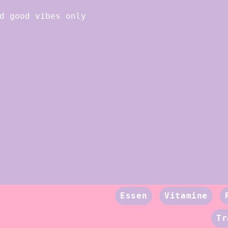
d good vibes only
Essen
Vitamine
Tr