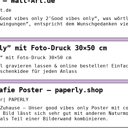
 – Wall-Art.de
t.de
Good vibes only 2″Good vibes only”, was wört
wingungen”, entspricht dem Wunschgedanken vi
ly” mit Foto-Druck 30×50 cm
” mit Foto-Druck 30×50 cm
l gravieren lassen & online bestellen! Einfa
schenkidee für jeden Anlass
afie Poster – paperly.shop
r| PAPERLY
Zuhause – Unser good vibes only Poster mit c
 Bild lässt sich sehr gut mit anderen Naturm
als Teil einer Bilderwand kombinieren.