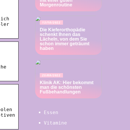
mit einer guten
Morgenroutine
lich
13/10/2022
eler
Die Kieferorthopädie
schenkt Ihnen das
Lächeln, von dem Sie
schon immer geträumt
haben
che
25/09/2022
Klinik AK: Hier bekommt
man die schönsten
Fußbehandlungen
oolen
Essen
otiven
Vitamine