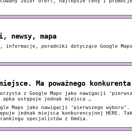
cowany zbiór ofert, najlepsze ceny i promocj
i, newsy, mapa
, informacje, poradniki dotyczące Google Map
miejsce. Ma poważnego konkurenta
orzysta z Google Maps jako nawigacji ‘pierws
 apka ustępuje jednak miejsca …
gle Maps jako nawigacji ‘pierwszego wyboru’.
ępuje jednak miejsca konkurencyjnej HERE. Ta
rankingu specjalistów z Omdia.