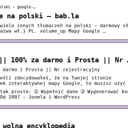
olski › google-…
e na polski – bab.la
wiele innych tłumaczeń na polski – darmowy s
azwa wł.} PL. volume_up Mapy Google …
|| 100% za darmo i Prosta || Nr 
 darmo i Prosta || Nr rejestracyjny
eśli zdecydowałeś, że na Twojej stronie
ek interaktywnej mapy Google, to musisz użyć
 tak proste: ➀ Wypełnić dane ➁ Wygenerować k
Od 2007 ☆ Joomla i WordPress
 wolna encyklopedia