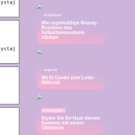
zystaj
SCHÖNHEIT
Wie regelmäßige Beauty-
Routinen das
Selbstbewusstsein
stärken
zystaj
DEBATTE
Mit El Gordo zum Lotto-
Millionär
21/10/2022
Stylen Sie Ihr Haar diesen
Sommer mit einem
Glätteisen