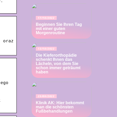
e.
17/10/2022
Beginnen Sie Ihren Tag
mit einer guten
Morgenroutine
s oraz
13/10/2022
Die Kieferorthopädie
schenkt Ihnen das
Lächeln, von dem Sie
schon immer geträumt
haben
zego
25/09/2022
k
Klinik AK: Hier bekommt
man die schönsten
Fußbehandlungen