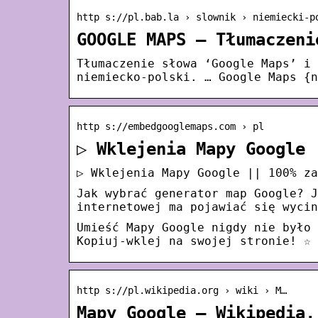
http s://pl.bab.la › slownik › niemiecki-p
GOOGLE MAPS – Tłumaczeni
Tłumaczenie słowa ‘Google Maps’ i 
niemiecko-polski. … Google Maps {n
http s://embedgooglemaps.com › pl
▷ Wklejenia Mapy Google 
▷ Wklejenia Mapy Google || 100% za
Jak wybrać generator map Google? J
internetowej ma pojawiać się wycin
Umieść Mapy Google nigdy nie było
Kopiuj-wklej na swojej stronie! ☆ 
http s://pl.wikipedia.org › wiki › M…
Mapy Google – Wikipedia,