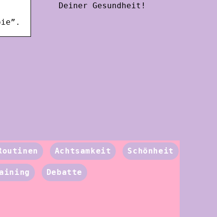
Deiner Gesundheit!
bie”.
Routinen
Achtsamkeit
Schönheit
aining
Debatte