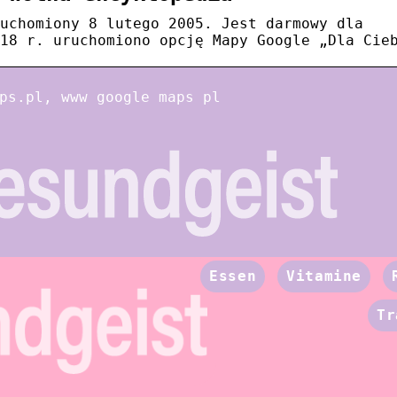
uchomiony 8 lutego 2005. Jest darmowy dla
18 r. uruchomiono opcję Mapy Google „Dla Cie
ps.pl, www google maps pl
Essen
Vitamine
Tr