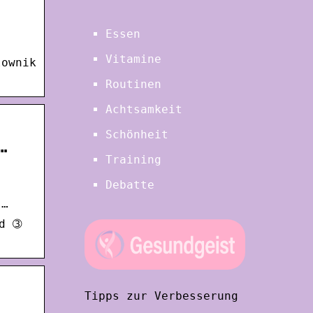
Essen
Vitamine
łownik
Routinen
Achtsamkeit
Schönheit
…
Training
Debatte
 …
od ➂
Tipps zur Verbesserung