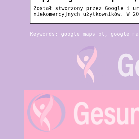
Został stworzony przez Google i ur
niekomercyjnych użytkowników. W 20
Keywords: google maps pl, google ma