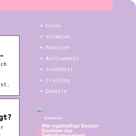
Essen
Vitamine
Routinen
…
Achtsamkeit
rch
Schönheit
Training
rst.
Debatte
gt?
SCHÖNHEIT
Wie regelmäßige Beauty-
er
Routinen das
…
Selbstbewusstsein