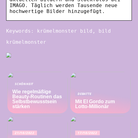
IMAGO. Täglich werden Tausende neue
hochwertige Bilder hinzugefügt.
Keywords: krümelmonster bild, bild
krümelmonster
SCHÖNHEIT
Wie regelmäßige
DEBATTE
Beauty-Routinen das
Selbstbewusstsein
Mit El Gordo zum
stärken
Lotto-Millionär
21/10/2022
17/10/2022