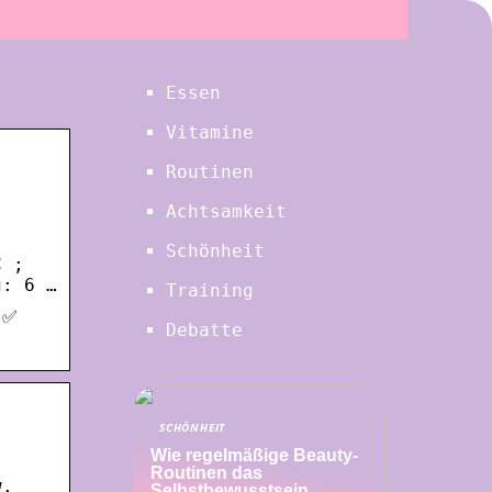
Essen
Vitamine
Routinen
Achtsamkeit
Schönheit
C ;
g: 6 …
Training
 ✅
Debatte
SCHÖNHEIT
Wie regelmäßige Beauty-
Routinen das
w.
Selbstbewusstsein