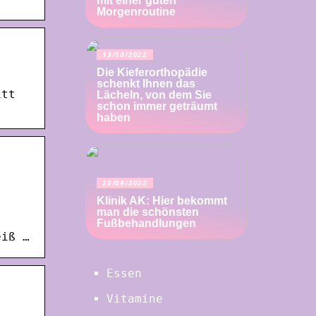
mit einer guten
Morgenroutine
13/10/2022
Die Kieferorthopädie
schenkt Ihnen das
itt
Lächeln, von dem Sie
schon immer geträumt
haben
25/09/2022
Klinik AK: Hier bekommt
man die schönsten
Fußbehandlungen
eiß …
Essen
Vitamine