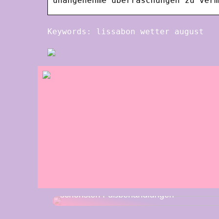
unangenehme überraschungen zu verm
Keywords: lissabon wetter august
Klinik AK: Hier bekommt man die
schönsten Fußbehandlungen