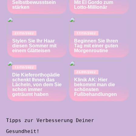
Selbstbewusstsein
Mit El Gordo zum
stärken
Lotto-Millionär
21/10/2022
17/10/2022
Stylen Sie Ihr Haar
Beginnen Sie Ihren
diesen Sommer mit
Tag mit einer guten
einem Glätteisen
Morgenroutine
13/10/2022
25/09/2022
Die Kieferorthopädie
schenkt Ihnen das
Klinik AK: Hier
Lächeln, von dem Sie
bekommt man die
schon immer
schönsten
geträumt haben
Fußbehandlungen
Tipps zur Verbesserung Deiner
Gesundheit!