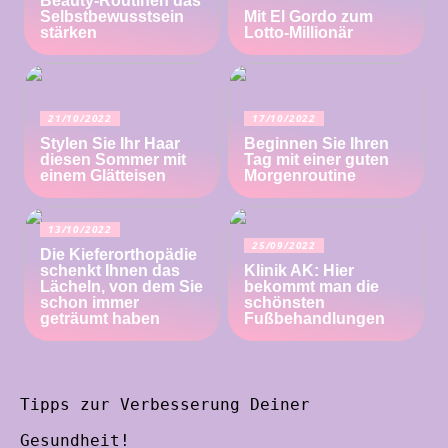
Beauty-Routinen das
Selbstbewusstsein
Mit El Gordo zum
stärken
Lotto-Millionär
21/10/2022
17/10/2022
Stylen Sie Ihr Haar
Beginnen Sie Ihren
diesen Sommer mit
Tag mit einer guten
einem Glätteisen
Morgenroutine
13/10/2022
25/09/2022
Die Kieferorthopädie
schenkt Ihnen das
Klinik AK: Hier
Lächeln, von dem Sie
bekommt man die
schon immer
schönsten
geträumt haben
Fußbehandlungen
Tipps zur Verbesserung Deiner
Gesundheit!