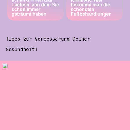
schenkt Ihnen das
Klinik AK: Hier
Lächeln, von dem Sie
bekommt man die
schon immer
schönsten
geträumt haben
Fußbehandlungen
Tipps zur Verbesserung Deiner
Gesundheit!