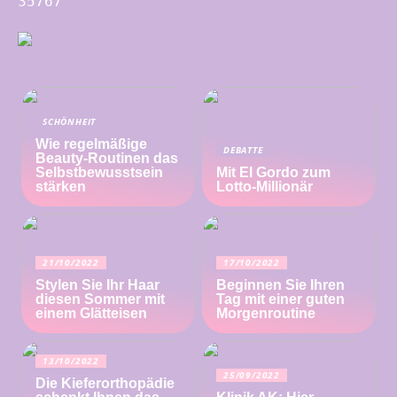
35767
SCHÖNHEIT
Wie regelmäßige
DEBATTE
Beauty-Routinen das
Selbstbewusstsein
Mit El Gordo zum
stärken
Lotto-Millionär
21/10/2022
17/10/2022
Stylen Sie Ihr Haar
Beginnen Sie Ihren
diesen Sommer mit
Tag mit einer guten
einem Glätteisen
Morgenroutine
13/10/2022
25/09/2022
Die Kieferorthopädie