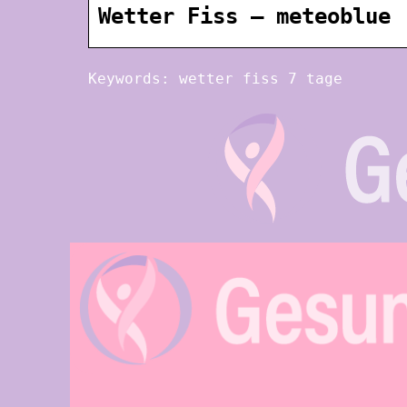
Wetter Fiss – meteoblue
Keywords: wetter fiss 7 tage