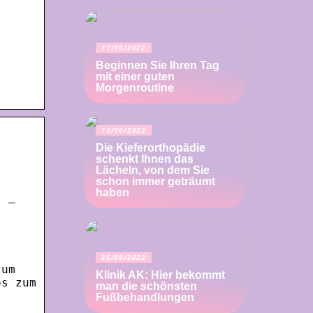
17/10/2022
Beginnen Sie Ihren Tag
mit einer guten
Morgenroutine
13/10/2022
Die Kieferorthopädie
schenkt Ihnen das
Lächeln, von dem Sie
schon immer geträumt
haben
s –
s
25/09/2022
zum
Klinik AK: Hier bekommt
os zum
man die schönsten
Fußbehandlungen