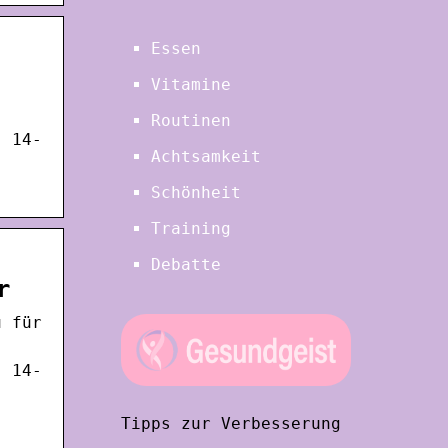
Essen
Vitamine
Routinen
, 14-
Achtsamkeit
Schönheit
Training
Debatte
r
u für
, 14-
Tipps zur Verbesserung