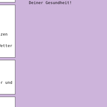
Deiner Gesundheit!
nzen
Wetter
er und