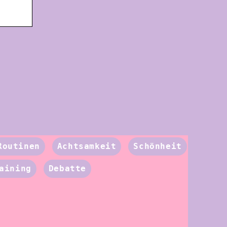
Routinen
Achtsamkeit
Schönheit
aining
Debatte