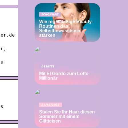
SCHÖNHEIT
Wie regelmäßige Beauty-
Routinen das
Selbstbewusstsein
ter.de
stärken
ar,
le
DEBATTE
Mit El Gordo zum Lotto-
Millionär
21/10/2022
es
Stylen Sie Ihr Haar diesen
Sommer mit einem
Glätteisen