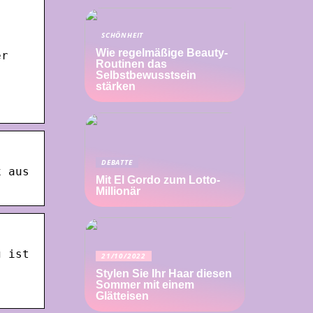
SCHÖNHEIT
Wie regelmäßige Beauty-
er
Routinen das
Selbstbewusstsein
stärken
DEBATTE
x aus
Mit El Gordo zum Lotto-
Millionär
g ist
21/10/2022
Stylen Sie Ihr Haar diesen
Sommer mit einem
Glätteisen