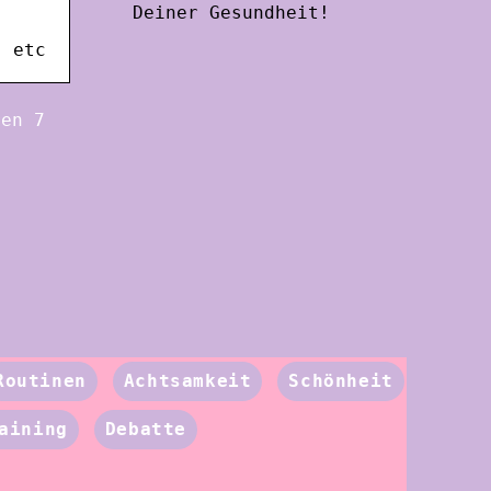
Deiner Gesundheit!
, etc
ren 7
Routinen
Achtsamkeit
Schönheit
aining
Debatte