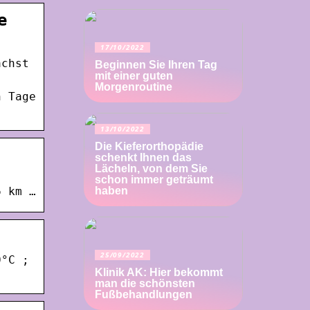
e
17/10/2022
ächst
Beginnen Sie Ihren Tag
mit einer guten
Morgenroutine
n Tage
13/10/2022
Die Kieferorthopädie
schenkt Ihnen das
Lächeln, von dem Sie
schon immer geträumt
6 km …
haben
25/09/2022
0°C ;
Klinik AK: Hier bekommt
man die schönsten
Fußbehandlungen