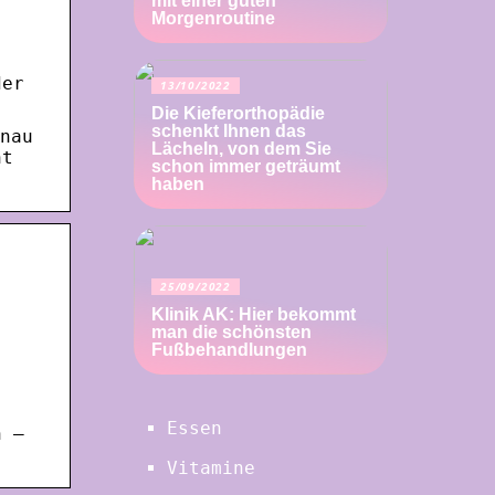
mit einer guten
Morgenroutine
der
13/10/2022
Die Kieferorthopädie
schenkt Ihnen das
enau
Lächeln, von dem Sie
ht
schon immer geträumt
haben
25/09/2022
Klinik AK: Hier bekommt
man die schönsten
Fußbehandlungen
Essen
n –
Vitamine