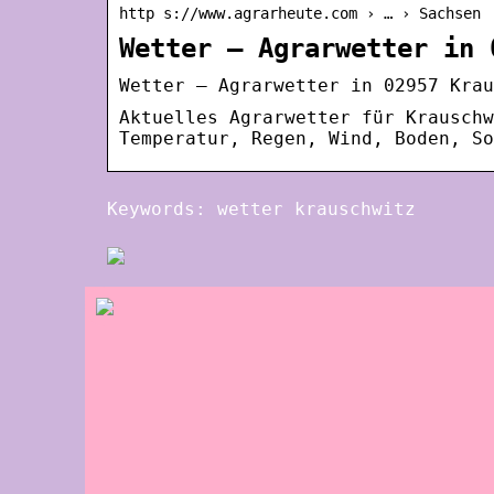
http s://www.agrarheute.com › … › Sachsen
Wetter – Agrarwetter in 
Wetter – Agrarwetter in 02957 Krau
Aktuelles Agrarwetter für Krauschw
Temperatur, Regen, Wind, Boden, So
Keywords: wetter krauschwitz