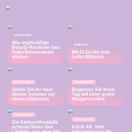
SCHÖNHEIT
Wie regelmäßige
DEBATTE
Beauty-Routinen das
Selbstbewusstsein
Mit El Gordo zum
stärken
Lotto-Millionär
21/10/2022
17/10/2022
Stylen Sie Ihr Haar
Beginnen Sie Ihren
diesen Sommer mit
Tag mit einer guten
einem Glätteisen
Morgenroutine
13/10/2022
25/09/2022
Die Kieferorthopädie
schenkt Ihnen das
Klinik AK: Hier
Lächeln, von dem Sie
bekommt man die