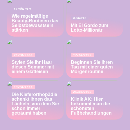
SCHÖNHEIT
Wie regelmäßige
DEBATTE
Beauty-Routinen das
Selbstbewusstsein
Mit El Gordo zum
stärken
Lotto-Millionär
21/10/2022
17/10/2022
Stylen Sie Ihr Haar
Beginnen Sie Ihren
diesen Sommer mit
Tag mit einer guten
einem Glätteisen
Morgenroutine
13/10/2022
25/09/2022
Die Kieferorthopädie
schenkt Ihnen das
Klinik AK: Hier
Lächeln, von dem Sie
bekommt man die
schon immer
schönsten
geträumt haben
Fußbehandlungen