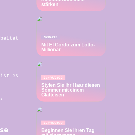
stärken
DEBATTE
rbeitet
Mit El Gordo zum Lotto-
Millionär
 ist es
21/10/2022
Stylen Sie Ihr Haar diesen
Sommer mit einem
Glätteisen
o,
17/10/2022
se
Beginnen Sie Ihren Tag