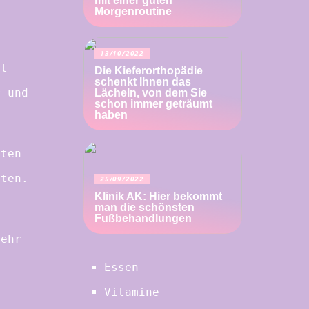
mit einer guten
Morgenroutine
e
13/10/2022
ht
Die Kieferorthopädie
schenkt Ihnen das
r und
Lächeln, von dem Sie
schon immer geträumt
haben
tten
lten.
25/09/2022
Klinik AK: Hier bekommt
man die schönsten
Fußbehandlungen
sehr
Essen
Vitamine