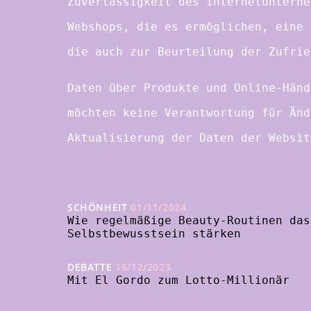
Zuverlässigkeit des Internetunterne
Webshops, die es ermöglichen, eine 
die auch zur Beurteilung der Zufrie
Daten über Produkte und Online-Händ
möchten keine Verantwortung für Änd
Aktualisierung der Daten der Websit
SCHÖNHEIT
01/11/2024
Wie regelmäßige Beauty-Routinen das
Selbstbewusstsein stärken
DEBATTE
15/12/2023
Mit El Gordo zum Lotto-Millionär