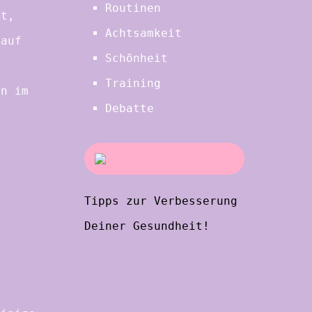
Routinen
st,
Achtsamkeit
 auf
Schönheit
Training
en im
Debatte
Tipps zur Verbesserung
Deiner Gesundheit!