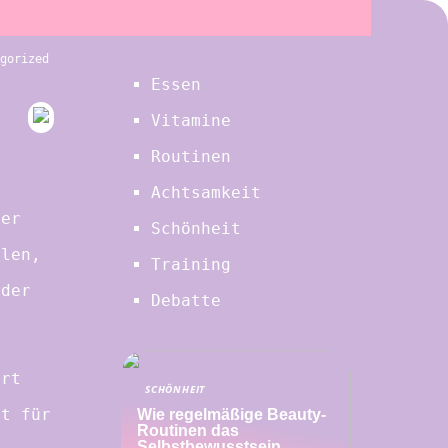
gorized
Essen
Vitamine
Routinen
Achtsamkeit
der
Schönheit
olen,
Training
 der
Debatte
ort
SCHÖNHEIT
it für
Wie regelmäßige Beauty-
Routinen das
Selbstbewusstsein