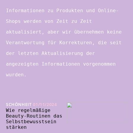
Informationen zu Produkten und Online-
Shops werden von Zeit zu Zeit
aktualisiert, aber wir übernehmen keine
Verantwortung für Korrekturen, die seit
der letzten Aktualisierung der
angezeigten Informationen vorgenommen
wurden.
SCHÖNHEIT
01/11/2024
Wie regelmäßige
Beauty-Routinen das
Selbstbewusstsein
stärken