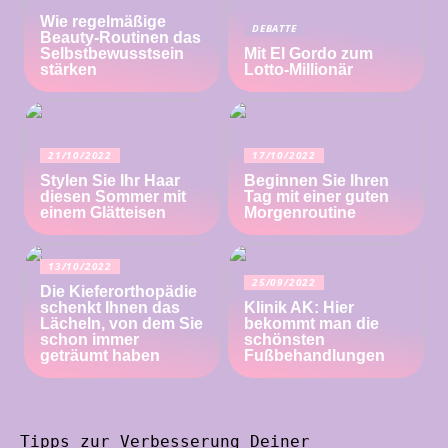
Wie regelmäßige
DEBATTE
Beauty-Routinen das
Selbstbewusstsein
Mit El Gordo zum
stärken
Lotto-Millionär
21/10/2022
17/10/2022
Stylen Sie Ihr Haar
Beginnen Sie Ihren
diesen Sommer mit
Tag mit einer guten
einem Glätteisen
Morgenroutine
13/10/2022
25/09/2022
Die Kieferorthopädie
schenkt Ihnen das
Klinik AK: Hier
Lächeln, von dem Sie
bekommt man die
schon immer
schönsten
geträumt haben
Fußbehandlungen
Tipps zur Verbesserung Deiner