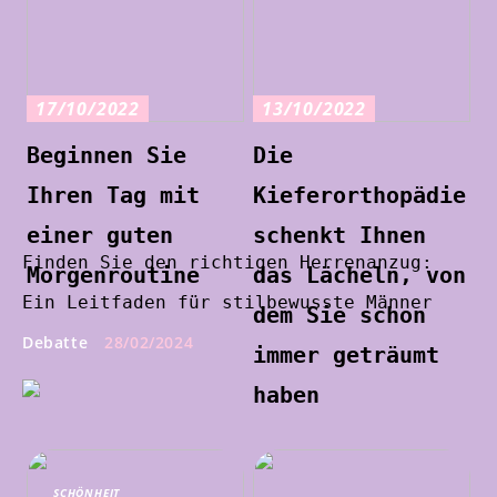
17/10/2022
13/10/2022
Beginnen Sie
Die
Ihren Tag mit
Kieferorthopädie
einer guten
schenkt Ihnen
Finden Sie den richtigen Herrenanzug:
Morgenroutine
das Lächeln, von
Ein Leitfaden für stilbewusste Männer
dem Sie schon
Debatte
28/02/2024
immer geträumt
haben
SCHÖNHEIT